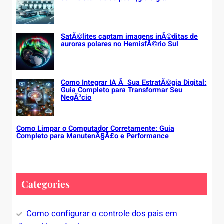
SatÃ©lites captam imagens inÃ©ditas de
auroras polares no HemisfÃ©rio Sul
Como Integrar IA Ã Sua EstratÃ©gia Digital:
Guia Completo para Transformar Seu
NegÃ³cio
Como Limpar o Computador Corretamente: Guia
Completo para ManutenÃ§Ã£o e Performance
Categories
Como configurar o controle dos pais em