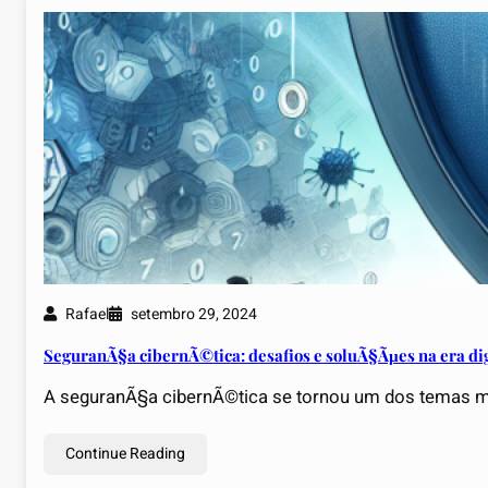
Rafael
setembro 29, 2024
SeguranÃ§a cibernÃ©tica: desafios e soluÃ§Ãµes na era dig
A seguranÃ§a cibernÃ©tica se tornou um dos temas mai
Continue Reading