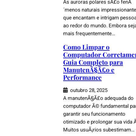
As auroras polares sÃ£o fenÃ
´menos naturais impressionant
que encantam e intrigam pesso
ao redor do mundo. Embora se
mais frequentemente…
Como Limpar o
Computador Corretamen
Guia Completo para
ManutenÃ§Ã£o e
Performance
outubro 28, 2025
A manutenÃ§Ã£o adequada do
computador Ã© fundamental pa
garantir seu funcionamento
otimizado e prolongar sua vida Ãº
Muitos usuÃ¡rios subestimam…