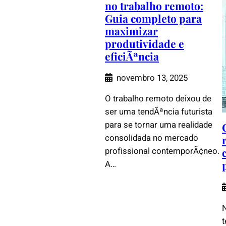
no trabalho remoto:
Guia completo para
maximizar
produtividade e
eficiÃªncia
novembro 13, 2025
O trabalho remoto deixou de
ser uma tendÃªncia futurista
para se tornar uma realidade
consolidada no mercado
profissional contemporÃ¢neo.
A…
N
t