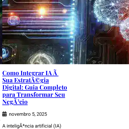
Como Integrar IA Ã
Sua EstratÃ©gia
Digital: Guia Completo
para Transformar Seu
NegÃ³cio
novembro 5, 2025
Ã
A inteligÃªncia artificial (IA)