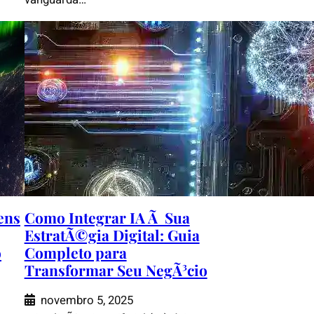
ens
Como Integrar IA Ã Sua
EstratÃ©gia Digital: Guia
o
Completo para
Transformar Seu NegÃ³cio
novembro 5, 2025