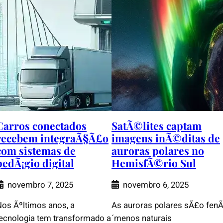
Carros conectados
SatÃ©lites captam
recebem integraÃ§Ã£o
imagens inÃ©ditas de
com sistemas de
auroras polares no
pedÃ¡gio digital
HemisfÃ©rio Sul
novembro 7, 2025
novembro 6, 2025
os Ãºltimos anos, a
As auroras polares sÃ£o fen
ecnologia tem transformado a
´menos naturais