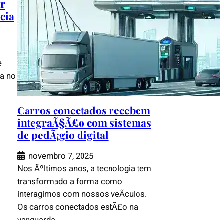
ar
cia
e
da no
Carros conectados recebem
integraÃ§Ã£o com sistemas
de pedÃ¡gio digital
novembro 7, 2025
Nos Ãºltimos anos, a tecnologia tem
transformado a forma como
interagimos com nossos veÃ­culos.
Os carros conectados estÃ£o na
vanguarda…