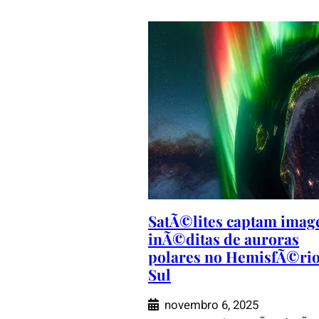
SatÃ©lites captam imag
inÃ©ditas de auroras
polares no HemisfÃ©ri
Sul
novembro 6, 2025