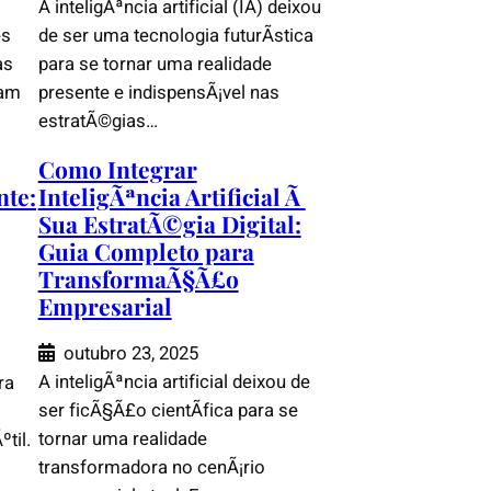
A inteligÃªncia artificial (IA) deixou
es
de ser uma tecnologia futurÃ­stica
as
para se tornar uma realidade
jam
presente e indispensÃ¡vel nas
estratÃ©gias…
Como Integrar
te:
InteligÃªncia Artificial Ã
Sua EstratÃ©gia Digital:
Guia Completo para
TransformaÃ§Ã£o
Empresarial
outubro 23, 2025
A inteligÃªncia artificial deixou de
ra
ser ficÃ§Ã£o cientÃ­fica para se
tornar uma realidade
til.
transformadora no cenÃ¡rio