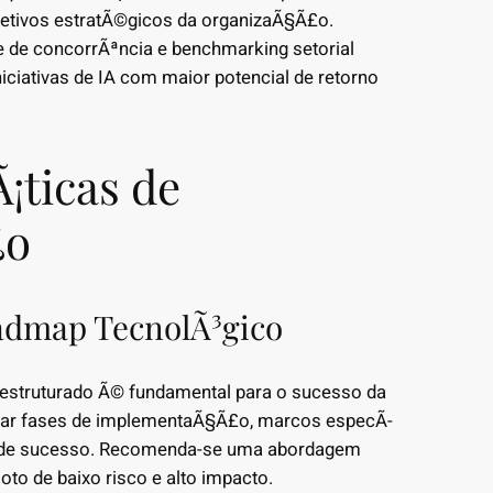
bjetivos estratÃ©gicos da organizaÃ§Ã£o.
se de concorrÃªncia e benchmarking setorial
niciativas de IA com maior potencial de retorno
¡ticas de
£o
admap TecnolÃ³gico
estruturado Ã© fundamental para o sucesso da
ear fases de implementaÃ§Ã£o, marcos especÃ­
s de sucesso. Recomenda-se uma abordagem
to de baixo risco e alto impacto.