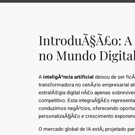
IntroduÃ§Ã£o: A
no Mundo Digita
A
inteligÃªncia artificial
deixou de ser ficÃ
transformadora no cenÃ¡rio empresarial a
estratÃ©gia digital nÃ£o apenas sobrevi
competitivo. Esta integraÃ§Ã£o represen
conduzimos negÃ³cios, oferecendo oportu
personalizaÃ§Ã£o e crescimento exponenc
O mercado global de IA estÃ¡ projetado par