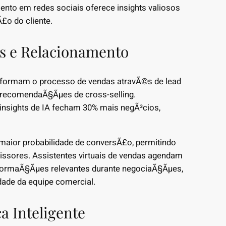
nto em redes sociais oferece insights valiosos
o do cliente.
s e Relacionamento
sformam o processo de vendas atravÃ©s de lead
e recomendaÃ§Ãµes de cross-selling.
nsights de IA fecham 30% mais negÃ³cios,
m maior probabilidade de conversÃ£o, permitindo
ssores. Assistentes virtuais de vendas agendam
nformaÃ§Ãµes relevantes durante negociaÃ§Ãµes,
dade da equipe comercial.
a Inteligente