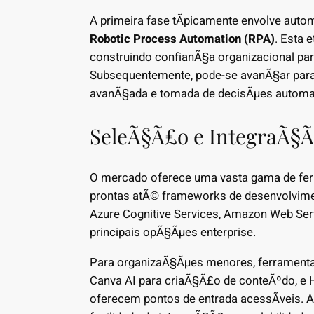
A primeira fase tÃ­picamente envolve aut
Robotic Process Automation (RPA)
. Esta 
construindo confianÃ§a organizacional pa
Subsequentemente, pode-se avanÃ§ar para 
avanÃ§ada e tomada de decisÃµes automa
SeleÃ§Ã£o e IntegraÃ§
O mercado oferece uma vasta gama de fer
prontas atÃ© frameworks de desenvolvime
Azure Cognitive Services, Amazon Web Se
principais opÃ§Ãµes enterprise.
Para organizaÃ§Ãµes menores, ferramenta
Canva AI para criaÃ§Ã£o de conteÃºdo, e
oferecem pontos de entrada acessÃ­veis. A