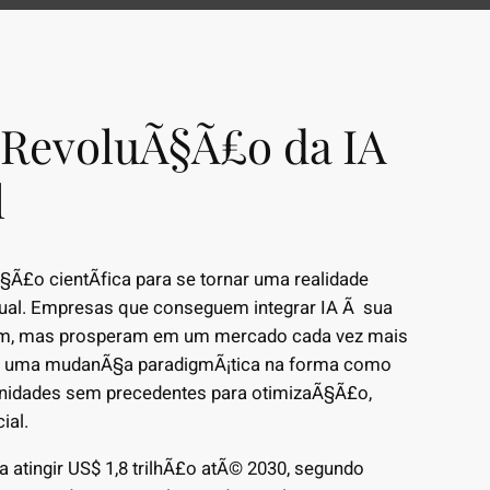
 RevoluÃ§Ã£o da IA
l
§Ã£o cientÃ­fica para se tornar uma realidade
tual. Empresas que conseguem integrar IA Ã sua
vem, mas prosperam em um mercado cada vez mais
ta uma mudanÃ§a paradigmÃ¡tica na forma como
nidades sem precedentes para otimizaÃ§Ã£o,
ial.
a atingir US$ 1,8 trilhÃ£o atÃ© 2030, segundo