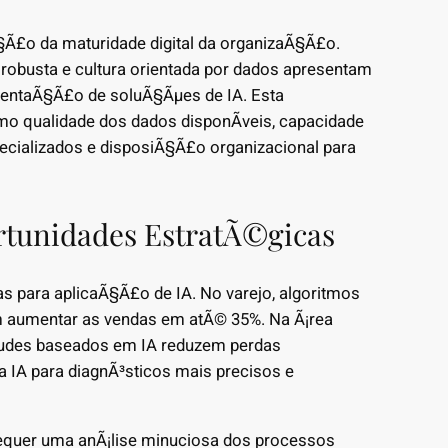
Ã§Ã£o da maturidade digital da organizaÃ§Ã£o.
robusta e cultura orientada por dados apresentam
mentaÃ§Ã£o de soluÃ§Ãµes de IA. Esta
o qualidade dos dados disponÃ­veis, capacidade
cializados e disposiÃ§Ã£o organizacional para
rtunidades EstratÃ©gicas
s para aplicaÃ§Ã£o de IA. No varejo, algoritmos
aumentar as vendas em atÃ© 35%. Na Ã¡rea
raudes baseados em IA reduzem perdas
za IA para diagnÃ³sticos mais precisos e
equer uma anÃ¡lise minuciosa dos processos