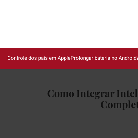
Pular
para
o
conteúdo
Controle dos pais em Apple
Prolongar bateria no Android
Como Integrar Intel
Complet