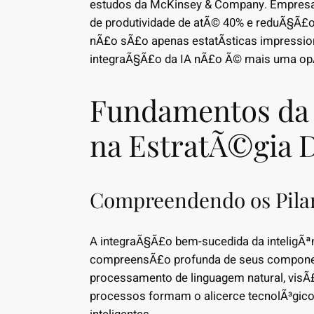
estudos da McKinsey & Company. Empresa
de produtividade de atÃ© 40% e reduÃ§Ã£o
nÃ£o sÃ£o apenas estatÃ­sticas impressio
integraÃ§Ã£o da IA nÃ£o Ã© mais uma op
Fundamentos da 
na EstratÃ©gia D
Compreendendo os Pilar
A integraÃ§Ã£o bem-sucedida da inteligÃªnc
compreensÃ£o profunda de seus compone
processamento de linguagem natural, vis
processos formam o alicerce tecnolÃ³gic