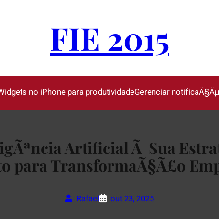
FIE 2015
Widgets no iPhone para produtividade
Gerenciar notificaÃ§Ã
igÃªncia Artificial Ã Sua Estra
o para TransformaÃ§Ã£o Emp
Rafael
out 23, 2025