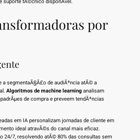
 e suporte tÃ©cnico disponÃ­vel.
ansformadoras por
gente
sde a segmentaÃ§Ã£o de audiÃªncia atÃ© a
al.
Algoritmos de machine learning
analisam
m padrÃµes de compra e preveem tendÃªncias
adas em IA personalizam jornadas de cliente em
ento ideal atravÃ©s do canal mais eficaz.
to 24/7, resolvendo atÃ© 80% das consultas sem