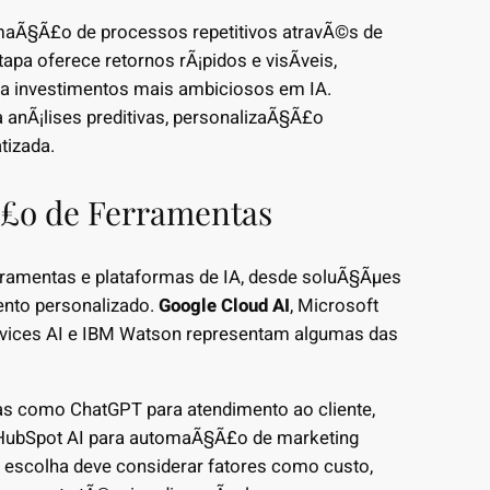
omaÃ§Ã£o de processos repetitivos atravÃ©s de
etapa oferece retornos rÃ¡pidos e visÃ­veis,
ra investimentos mais ambiciosos em IA.
anÃ¡lises preditivas, personalizaÃ§Ã£o
tizada.
Ã£o de Ferramentas
ramentas e plataformas de IA, desde soluÃ§Ãµes
nto personalizado.
Google Cloud AI
, Microsoft
rvices AI e IBM Watson representam algumas das
s como ChatGPT para atendimento ao cliente,
 HubSpot AI para automaÃ§Ã£o de marketing
 escolha deve considerar fatores como custo,