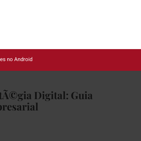
µes no Android
tÃ©gia Digital: Guia
resarial