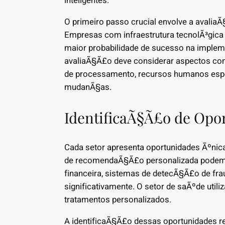
inteligentes.
O primeiro passo crucial envolve a avalia
Empresas com infraestrutura tecnolÃ³gica 
maior probabilidade de sucesso na imple
avaliaÃ§Ã£o deve considerar aspectos com
de processamento, recursos humanos espe
mudanÃ§as.
IdentificaÃ§Ã£o de Opo
Cada setor apresenta oportunidades Ãºnica
de recomendaÃ§Ã£o personalizada podem 
financeira, sistemas de detecÃ§Ã£o de f
significativamente. O setor de saÃºde utili
tratamentos personalizados.
A identificaÃ§Ã£o dessas oportunidades r