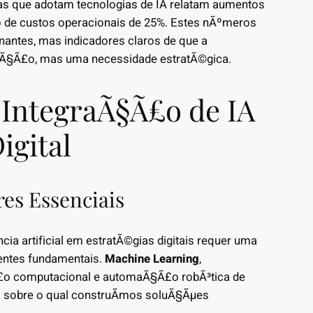
s que adotam tecnologias de IA relatam aumentos
 de custos operacionais de 25%. Estes nÃºmeros
nantes, mas indicadores claros de que a
Ã§Ã£o, mas uma necessidade estratÃ©gica.
IntegraÃ§Ã£o de IA
igital
es Essenciais
ia artificial em estratÃ©gias digitais requer uma
ntes fundamentais.
Machine Learning
,
Ã£o computacional e automaÃ§Ã£o robÃ³tica de
o sobre o qual construÃ­mos soluÃ§Ãµes