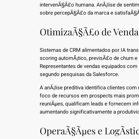
intervenÃ§Ã£o humana. AnÃ¡lise de sentime
sobre percepÃ§Ã£o da marca e satisfaÃ§Ã£
OtimizaÃ§Ã£o de Venda
Sistemas de CRM alimentados por IA tran
scoring automÃ¡tico, previsÃ£o de churn 
Representantes de vendas equipados com i
segundo pesquisas da Salesforce.
A anÃ¡lise preditiva identifica clientes co
foco de recursos em prospects mais promi
reuniÃµes, qualificam leads e fornecem i
aumentando significativamente a produtivi
OperaÃ§Ãµes e LogÃ­stic