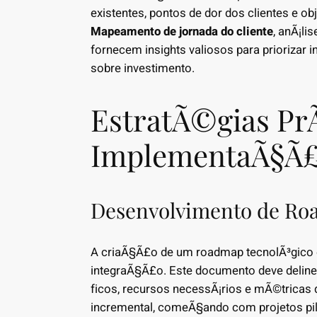
existentes, pontos de dor dos clientes e o
Mapeamento de jornada do cliente
, anÃ¡li
fornecem insights valiosos para priorizar i
sobre investimento.
EstratÃ©gias PrÃ
ImplementaÃ§Ã
Desenvolvimento de Ro
A criaÃ§Ã£o de um roadmap tecnolÃ³gico 
integraÃ§Ã£o. Este documento deve delin
ficos, recursos necessÃ¡rios e mÃ©trica
incremental, comeÃ§ando com projetos pilo