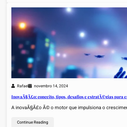
Rafael
novembro 14, 2024
InovaÃ§Ã£o: conceito, tipos, desafios e estratÃ©gias para
A inovaÃ§Ã£o Ã© o motor que impulsiona o cresciment
Continue Reading