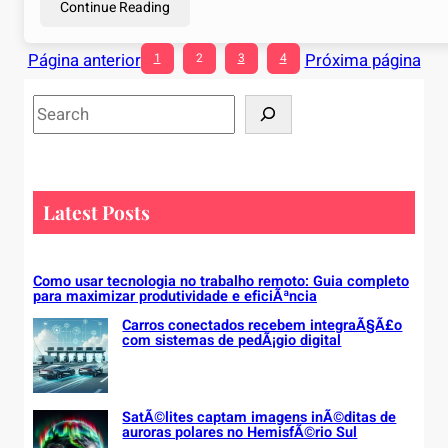
Continue Reading
Página anterior
Próxima página
1
2
3
4
S
e
a
r
c
Latest Posts
h
Como usar tecnologia no trabalho remoto: Guia completo
para maximizar produtividade e eficiÃªncia
Carros conectados recebem integraÃ§Ã£o
com sistemas de pedÃ¡gio digital
SatÃ©lites captam imagens inÃ©ditas de
auroras polares no HemisfÃ©rio Sul