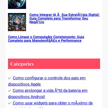
Como Integrar IA Ã Sua EstratÃ©gia Digital:
Guia Completo para Transformar Seu
NegÃ³cio
Como Limpar o Computador Corretamente: Guia
Completo para ManutenÃ§Ã£o e Performance
Categories
Como configurar o controle dos pais em
dispositivos Apple
Como prolongar a vida Ãºtil da bateria em
dispositivos Android
Como usar widgets para obter o mÃ¡ximo de