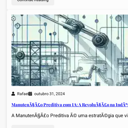
Rafael
outubro 31, 2024
ManutenÃ§Ã£o Preditiva com IA: A RevoluÃ§Ã£o na IndÃºs
A ManutenÃ§Ã£o Preditiva Ã© uma estratÃ©gia que vis