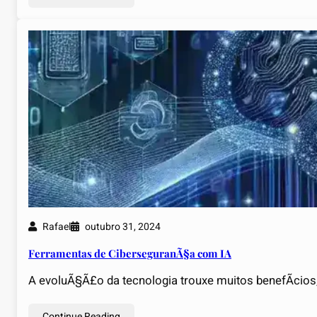
Rafael
outubro 31, 2024
Ferramentas de CiberseguranÃ§a com IA
A evoluÃ§Ã£o da tecnologia trouxe muitos benefÃ­ci
Continue Reading