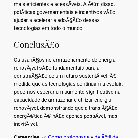
mais eficientes e acessÃ­veis. AlÃ©m disso,
polÃ­ticas governamentais e incentivos vÃ£o
ajudar a acelerar a adoÃ§Ã£o dessas
tecnologias em todo o mundo.
ConclusÃ£o
Os avanÃ§os no armazenamento de energia
renovÃ¡vel sÃ£o fundamentais para a
construÃ§Ã£o de um futuro sustentÃ¡vel. Ã€
medida que as tecnologias continuam a evoluir,
podemos esperar um aumento significativo na
capacidade de armazenar e utilizar energia
renovÃ¡vel, demonstrando que a transiÃ§Ã£o
energÃ©tica Ã© nÃ£o apenas possÃ­vel, mas
inevitÃ¡vel.
Categories
:
Como prolongar a vida Ãºtil da