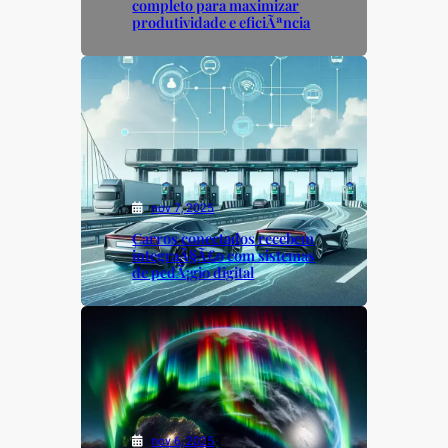
completo para maximizar
produtividade e eficiÃªncia
nov 7, 2025
Carros conectados recebem
integraÃ§Ã£o com sistemas
de pedÃ¡gio digital
nov 6, 2025