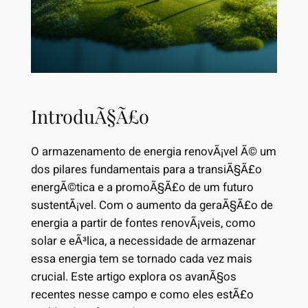
IntroduÃ§Ã£o
O armazenamento de energia renovÃ¡vel Ã© um
dos pilares fundamentais para a transiÃ§Ã£o
energÃ©tica e a promoÃ§Ã£o de um futuro
sustentÃ¡vel. Com o aumento da geraÃ§Ã£o de
energia a partir de fontes renovÃ¡veis, como
solar e eÃ³lica, a necessidade de armazenar
essa energia tem se tornado cada vez mais
crucial. Este artigo explora os avanÃ§os
recentes nesse campo e como eles estÃ£o