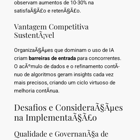
observam aumentos de 10-30% na
satisfaÃ§Ã£o e retenÃ§Ã£o.
Vantagem Competitiva
SustentÃ¡vel
OrganizaÃ§Ãµes que dominam o uso de IA
criam
barreiras de entrada
para concorrentes.
O acÃºmulo de dados e o refinamento contÃ­
nuo de algoritmos geram insights cada vez
mais precisos, criando um ciclo virtuoso de
melhoria contÃ­nua.
Desafios e ConsideraÃ§Ãµes
na ImplementaÃ§Ã£o
Qualidade e GovernanÃ§a de