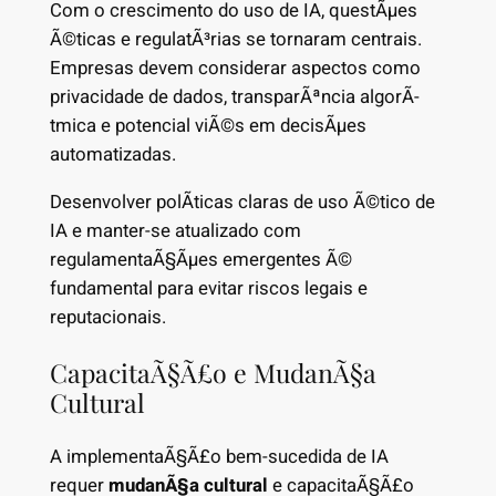
Com o crescimento do uso de IA, questÃµes
Ã©ticas e regulatÃ³rias se tornaram centrais.
Empresas devem considerar aspectos como
privacidade de dados, transparÃªncia algorÃ­
tmica e potencial viÃ©s em decisÃµes
automatizadas.
Desenvolver polÃ­ticas claras de uso Ã©tico de
IA e manter-se atualizado com
regulamentaÃ§Ãµes emergentes Ã©
fundamental para evitar riscos legais e
reputacionais.
CapacitaÃ§Ã£o e MudanÃ§a
Cultural
A implementaÃ§Ã£o bem-sucedida de IA
requer
mudanÃ§a cultural
e capacitaÃ§Ã£o