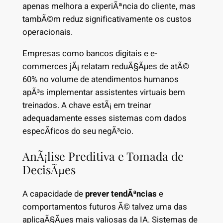
apenas melhora a experiÃªncia do cliente, mas
tambÃ©m reduz significativamente os custos
operacionais.
Empresas como bancos digitais e e-
commerces jÃ¡ relatam reduÃ§Ãµes de atÃ©
60% no volume de atendimentos humanos
apÃ³s implementar assistentes virtuais bem
treinados. A chave estÃ¡ em treinar
adequadamente esses sistemas com dados
especÃ­ficos do seu negÃ³cio.
AnÃ¡lise Preditiva e Tomada de
DecisÃµes
A capacidade de
prever tendÃªncias
e
comportamentos futuros Ã© talvez uma das
aplicaÃ§Ãµes mais valiosas da IA. Sistemas de