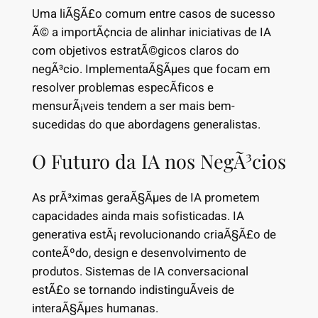
Uma liÃ§Ã£o comum entre casos de sucesso
Ã© a importÃ¢ncia de alinhar iniciativas de IA
com objetivos estratÃ©gicos claros do
negÃ³cio. ImplementaÃ§Ãµes que focam em
resolver problemas especÃ­ficos e
mensurÃ¡veis tendem a ser mais bem-
sucedidas do que abordagens generalistas.
O Futuro da IA nos NegÃ³cios
As prÃ³ximas geraÃ§Ãµes de IA prometem
capacidades ainda mais sofisticadas. IA
generativa estÃ¡ revolucionando criaÃ§Ã£o de
conteÃºdo, design e desenvolvimento de
produtos. Sistemas de IA conversacional
estÃ£o se tornando indistinguÃ­veis de
interaÃ§Ãµes humanas.