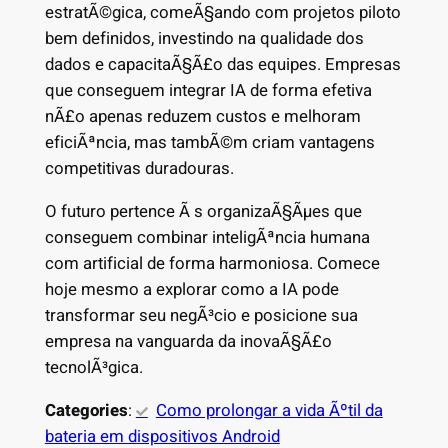
estratÃ©gica, comeÃ§ando com projetos piloto
bem definidos, investindo na qualidade dos
dados e capacitaÃ§Ã£o das equipes. Empresas
que conseguem integrar IA de forma efetiva
nÃ£o apenas reduzem custos e melhoram
eficiÃªncia, mas tambÃ©m criam vantagens
competitivas duradouras.
O futuro pertence Ã s organizaÃ§Ãµes que
conseguem combinar inteligÃªncia humana
com artificial de forma harmoniosa. Comece
hoje mesmo a explorar como a IA pode
transformar seu negÃ³cio e posicione sua
empresa na vanguarda da inovaÃ§Ã£o
tecnolÃ³gica.
Categories
:
Como prolongar a vida Ãºtil da
bateria em dispositivos Android