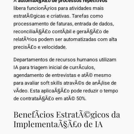
A
automaÃ§Ã£o de processos repetitivos
libera funcionÃ¡rios para atividades mais
estratÃ©gicas e criativas. Tarefas como
processamento de faturas, entrada de dados,
reconciliaÃ§Ã£o contÃ¡bil e geraÃ§Ã£o de
relatÃ³rios podem ser automatizadas com alta
precisÃ£o e velocidade.
Departamentos de recursos humanos utilizam
IA para triagem inicial de currÃ­culos,
agendamento de entrevistas e atÃ© mesmo
para avaliar soft skills atravÃ©s de anÃ¡lise de
vÃ­deo. Esta aplicaÃ§Ã£o pode reduzir o tempo
de contrataÃ§Ã£o em atÃ© 50%.
BenefÃ­cios EstratÃ©gicos da
ImplementaÃ§Ã£o de IA