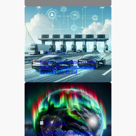
nov 7, 2025
Carros conectados recebem
integraÃ§Ã£o com sistemas
de pedÃ¡gio digital
nov 6, 2025
SatÃ©lites captam imagens