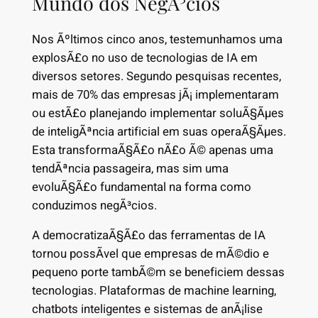
Mundo dos NegÃ³cios
Nos Ãºltimos cinco anos, testemunhamos uma
explosÃ£o no uso de tecnologias de IA em
diversos setores. Segundo pesquisas recentes,
mais de 70% das empresas jÃ¡ implementaram
ou estÃ£o planejando implementar soluÃ§Ãµes
de inteligÃªncia artificial em suas operaÃ§Ãµes.
Esta transformaÃ§Ã£o nÃ£o Ã© apenas uma
tendÃªncia passageira, mas sim uma
evoluÃ§Ã£o fundamental na forma como
conduzimos negÃ³cios.
A democratizaÃ§Ã£o das ferramentas de IA
tornou possÃ­vel que empresas de mÃ©dio e
pequeno porte tambÃ©m se beneficiem dessas
tecnologias. Plataformas de machine learning,
chatbots inteligentes e sistemas de anÃ¡lise